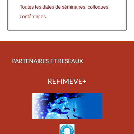
Toutes les dates de séminaires, colloques,
conférences...
PARTENAIRES ET RESEAUX
REFIMEVE+