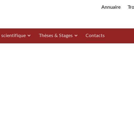
Annuaire
Tr
 scientifique
Thèses & Stages
Contacts