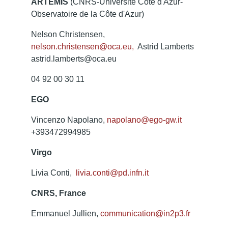
ARTEMIS
(CNRS-Université Côte d'Azur-
Observatoire de la Côte d'Azur)
Nelson Christensen,
nelson.christensen@oca.eu,
Astrid Lamberts
astrid.lamberts@oca.eu
04 92 00 30 11
EGO
Vincenzo Napolano,
napolano@ego-gw.it
+393472994985
Virgo
Livia Conti,
livia.conti@pd.infn.it
CNRS, France
Emmanuel Jullien,
communication@in2p3.fr