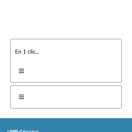
En 1 clic...
UMR Géoazur