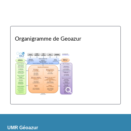
Organigramme de Geoazur
UMR Géoazur