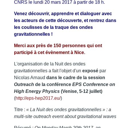
CNRS le lundi 20 mars 2017 à partir de 18 h.
Venez déc
o
uvrir, apprendre et dialoguer avec
les acteurs de cette découverte, et rentrez dans
les coulisse
s de la traque des ondes
gravitationnelles !
Merci aux près de 150 personnes qui ont
participé à cet évènement à Nice.
L'organisation de la Nuit des ondes
gravitationnelles a fait l'objet d'un
exposé
par
Nicolas Arnaud
dans le cadre de la session
Outreach
de la conférence
EPS Conference on
High Energy Physics
(Venise, 5-12 juillet)
(
http://eps-hep2017.eu/
)
Titre :
« La Nuit des ondes gravitationnelles » : a
multi-site outreach event about gravitational waves
Résumé :
On Monday March 20th 2017, an