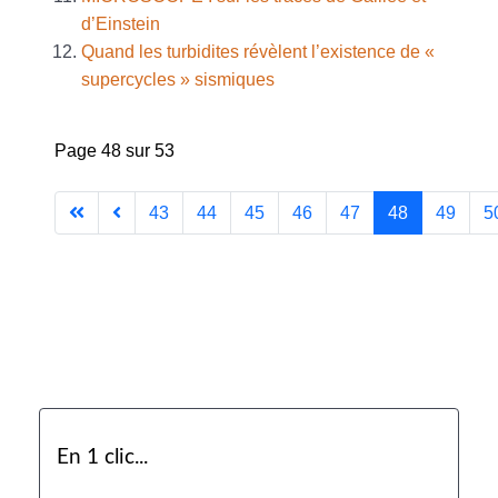
d’Einstein
Quand les turbidites révèlent l’existence de «
supercycles » sismiques
Page 48 sur 53
43
44
45
46
47
48
49
5
En 1 clic...