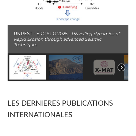
UNREST - ERC St-G 2025
- UNveiling dynamics of
Rapid Erosion through advanced Seismic
Techniques.
LES DERNIERES PUBLICATIONS
INTERNATIONALES