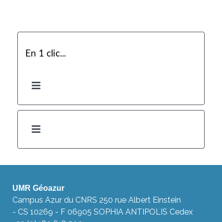
En 1 clic...
UMR Géoazur
Campus Azur du CNRS 250 rue Albert Einstein
- CS 10269 - F 06905 SOPHIA ANTIPOLIS Cedex