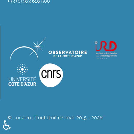
+33 (0)483 618 500
© - oca.eu - Tout droit réservé. 2015 - 2026
♿