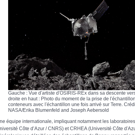
Gauche : Vue d'artiste d'OSIRIS-REx dans sa descente vers 
droite en haut : Photo du moment de la prise de l'échantillon
conteneurs avec l'échantillon une fois arrivé sur Terre. Cré
NASA/Erika Blumenfeld and Joseph Aebersold
ne équipe internationale, impliquant notamment les laboratoires
niversité Côte d’Azur / CNRS) et CRHEA (Université Côte d'Azu