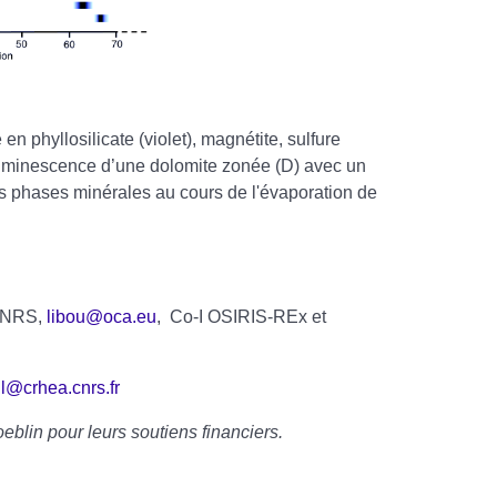
n phyllosilicate (violet), magnétite, sulfure
oluminescence d’une dolomite zonée (D) avec un
s phases minérales au cours de l'évaporation de
 CNRS,
libou@oca.eu
, Co-I OSIRIS-REx et
l@crhea.cnrs.fr
blin pour leurs soutiens financiers.