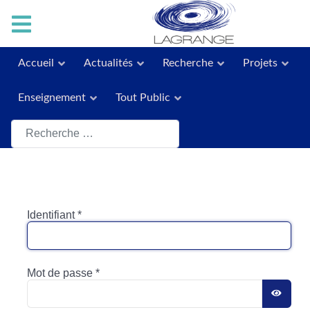
Accueil
Actualités
Recherche
Projets
Enseignement
Tout Public
Rechercher
Identifiant
*
Mot de passe
*
AFFI