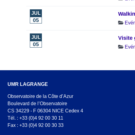
JUL
Walkin
05
Evé
JUL
Visite
05
Evé
UMR LAGRANGE
Observatoire de la Côte d’Azur
Boulevard de l’Observatoire
CS 34229 - F 06304 NICE Cedex 4
Tél. : +33 (0)4 92 00 30 11
Fax : +33 (0)4 92 00 30 33