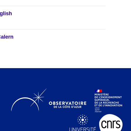
glish
Calern