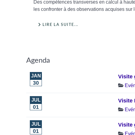
Des compétences transverses en calcul à haute
les confronter à des observations acquises sur 
LIRE LA SUITE...
Agenda
JAN
Visite
30
Evé
JUL
Visite
01
Evé
JUL
Visite
01
Evé