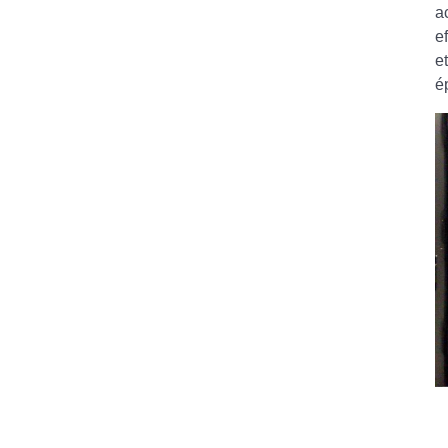
a
e
e
é