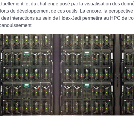
ctuellement, et du challenge posé par la visualisation des donn
fforts de développement de ces outils. Là encore, la perspective
t des interactions au sein de l’Idex-Jedi permettra au HPC de tr
panouissement.