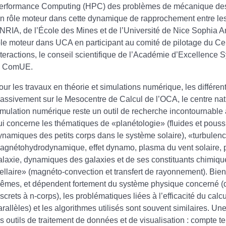
erformance Computing (HPC) des problèmes de mécanique des f
 n rôle moteur dans cette dynamique de rapprochement entre les
’INRIA, de l’École des Mines et de l’Université de Nice Sophia A
ôle moteur dans UCA en participant au comité de pilotage du Cent
nteractions, le conseil scientifique de l’Académie d’Excellenc
a ComUE.
our les travaux en théorie et simulations numérique, les différe
assivement sur le Mesocentre de Calcul de l’OCA, le centre n
imulation numérique reste un outil de recherche incontournable au
ui concerne les thématiques de «planétologie» (fluides et pouss
ynamiques des petits corps dans le système solaire), «turbulence
agnétohydrodynamique, effet dynamo, plasma du vent solaire, pa
alaxie, dynamiques des galaxies et de ses constituants chimique
tellaire» (magnéto-convection et transfert de rayonnement). Bien 
êmes, et dépendent fortement du système physique concerné (de
iscrets à n-corps), les problématiques liées à l’efficacité du cal
arallèles) et les algorithmes utilisés sont souvent similaires. U
es outils de traitement de données et de visualisation : compte 