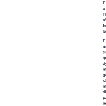
P
u
l
r
I
l
P
m
s
q
d
m
g
s
m
d
p
l