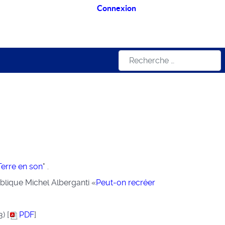
Connexion
Rechercher
erre en son
" .
ublique Michel Alberganti
«
Peut-on recréer
) [
PDF
]