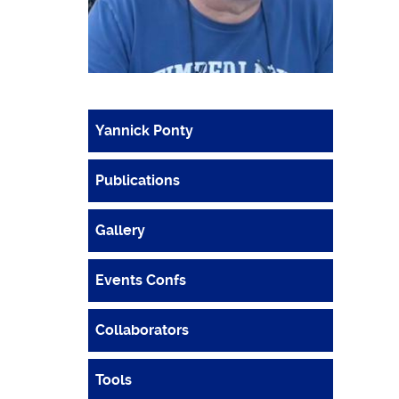
Yannick Ponty
Publications
Gallery
Events Confs
Collaborators
Tools