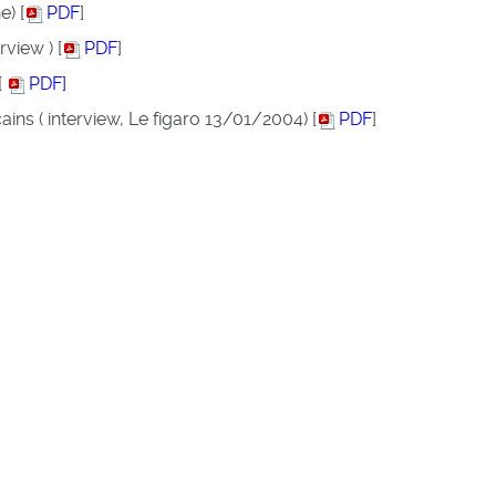
) [
PDF
]
view ) [
PDF
]
[
PDF]
ains ( interview, Le figaro 13/01/2004) [
PDF
]