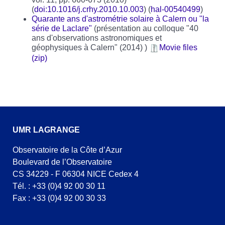
(
doi:10.1016/j.crhy.2010.10.003
) (
hal-00540499
)
Quarante ans d'astrométrie solaire à Calern ou "la
série de Laclare"
(présentation au colloque "40
ans d'observations astronomiques et
géophysiques à Calern" (2014) )
Movie files
(zip)
UMR LAGRANGE
Observatoire de la Côte d’Azur
Boulevard de l’Observatoire
CS 34229 - F 06304 NICE Cedex 4
Tél. : +33 (0)4 92 00 30 11
Fax : +33 (0)4 92 00 30 33