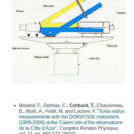
Morand, F., Delmas, C.,
Corbard, T.
, Chauvineau,
B., Irbah, A., Fodil, M. and Laclare, F.
"Solar radius
measurements with the DORAYSOL instrument
(1999-2006) at the Calern site of the observatoire
de la Côte d'Azur"
,
Comptes Rendus Physique
,
vol. 11, pp. 660-673 (2010)