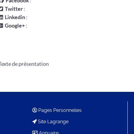
Facebook
:
Twitter
:
Linkedin
:
Google+
:
Texte de présentation
Pages Personnelles
Site Lagrange
Annuaire