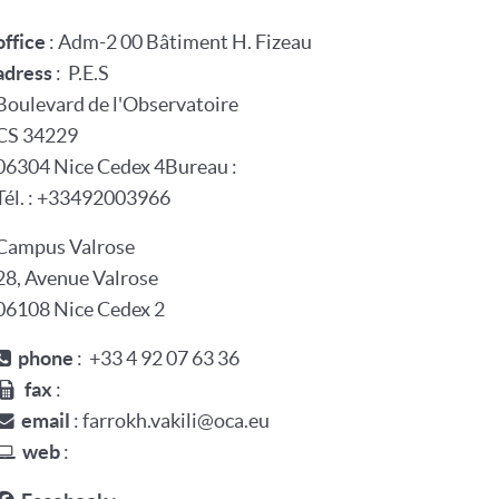
office
:
Adm-2 00
Bâtiment H. Fizeau
adress
:
P.E.S
Boulevard de l'Observatoire
CS 34229
06304
Nice Cedex 4
Bureau :
Tél. :
+33
4
92
00
39
66
Campus Valrose
28, Avenue Valrose
06108
Nice Cedex 2
phone
: +33 4 92 07 63 36
fax
:
email
: farrokh.vakili@oca.eu
web
: