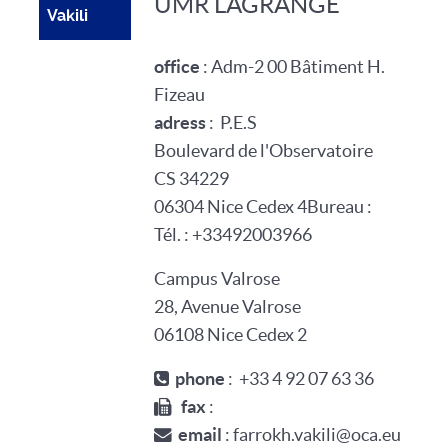
UMR LAGRANGE
Vakili
office
:
Adm-2 00
Bâtiment H.
Fizeau
adress
:
P.E.S
Boulevard de l'Observatoire
CS 34229
06304
Nice Cedex 4
Bureau :
Tél. :
+33
4
92
00
39
66
Campus Valrose
28, Avenue Valrose
06108
Nice Cedex 2
phone
: +33 4 92 07 63 36
fax
:
email
: farrokh.vakili@oca.eu