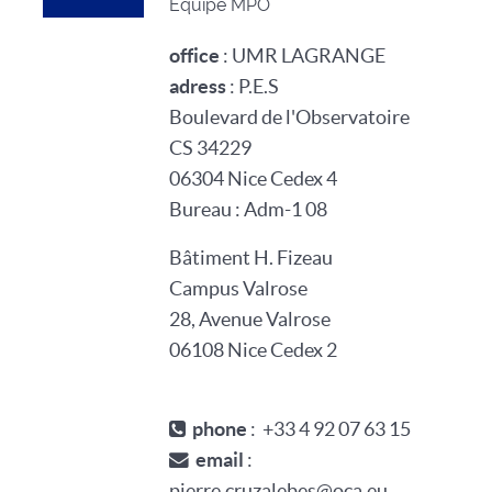
Equipe MPO
office
: UMR LAGRANGE
adress
: P.E.S
Boulevard de l'Observatoire
CS 34229
06304 Nice Cedex 4
Bureau : Adm-1 08
Bâtiment H. Fizeau
Campus Valrose
28, Avenue Valrose
06108 Nice Cedex 2
phone
: +33 4 92 07 63 15
email
:
pierre.cruzalebes@oca.eu