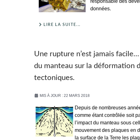
responsable des dével
données.
LIRE LA SUITE...
Une rupture n’est jamais facile…
du manteau sur la déformation de
tectoniques.
MIS À JOUR : 22 MARS 2018
Depuis de nombreuses années 
comme étant contrôlée soit p
l’impact du manteau sous celle
mouvement des plaques en deu
la surface de la Terre les pl