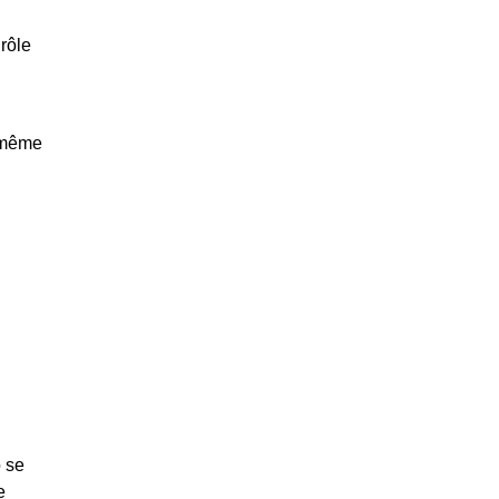
rôle
e même
 se
e