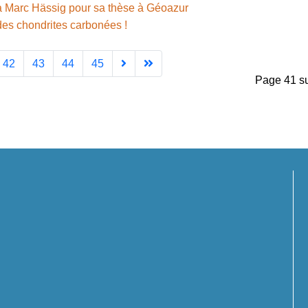
à Marc Hässig pour sa thèse à Géoazur
des chondrites carbonées !
42
43
44
45
Page 41 s