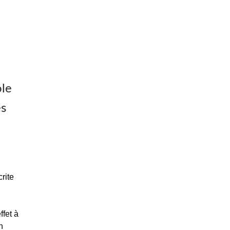
ôle
es
rite
fet à
n