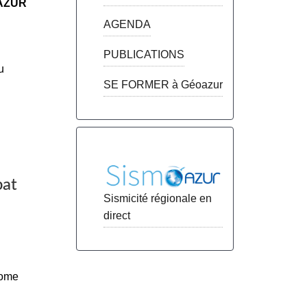
AZUR
AGENDA
PUBLICATIONS
u
SE FORMER à Géoazur
bat
Sismicité régionale en
direct
nome