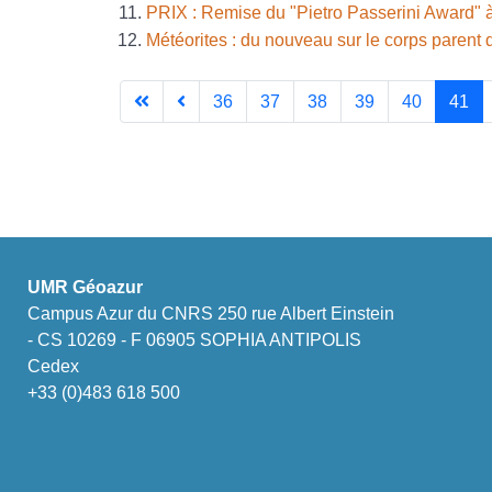
PRIX : Remise du "Pietro Passerini Award" 
Météorites : du nouveau sur le corps parent 
36
37
38
39
40
41
UMR Géoazur
Campus Azur du CNRS 250 rue Albert Einstein
- CS 10269 - F 06905 SOPHIA ANTIPOLIS
Cedex
+33 (0)483 618 500