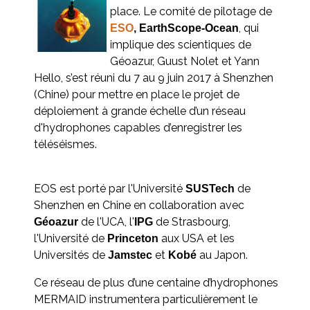
place. Le comité de pilotage de
, qui
ESO
, EarthScope-Ocean
implique des scientiques de
Géoazur, Guust Nolet et Yann
Hello, s’est réuni du 7 au 9 juin 2017 à Shenzhen
(Chine) pour mettre en place le projet de
déploiement à grande échelle d’un réseau
d'hydrophones capables d’enregistrer les
téléséismes.
EOS est porté par l'Université
de
SUSTech
Shenzhen en Chine en collaboration avec
de l'UCA, l'
de Strasbourg,
Géoazur
IPG
l'Université de
aux USA et les
Princeton
Universités de
et
au Japon.
Jamstec
Kobé
Ce réseau de plus d’une centaine d’hydrophones
MERMAID instrumentera particulièrement le