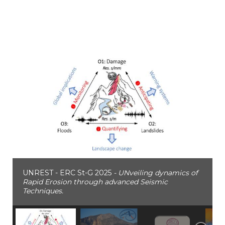
UNREST - ERC St-G 2025
- UNveiling dynamics of
Rapid Erosion through advanced Seismic
Techniques.