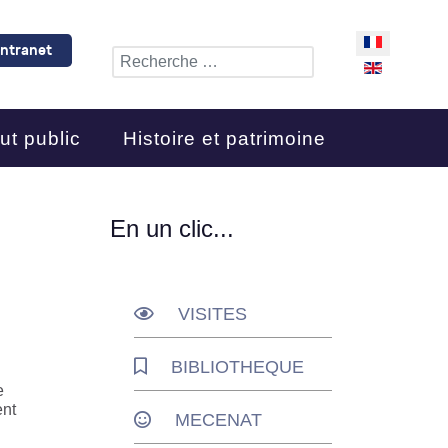
Sélectionnez 
Intranet
Rechercher
ut public
Histoire et patrimoine
En un clic...
VISITES
BIBLIOTHEQUE
e
ent
MECENAT