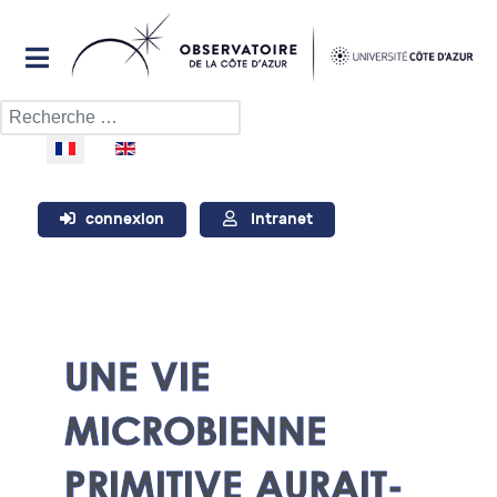
Rechercher
Sélectionnez votre langue
connexion
Intranet
UNE VIE
MICROBIENNE
PRIMITIVE AURAIT-