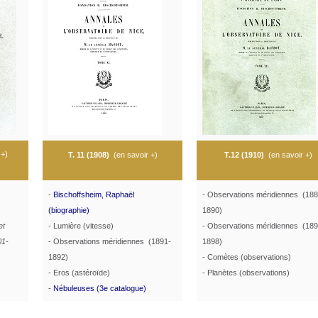
 +
)
T. 11 (1908)
(
en savoir +
)
T.12 (1910)
(
en savoir +
)
-
Bischoffsheim, Raphaël
- Observations méridiennes (188
(biographie)
1890)
et
- Lumière (vitesse)
- Observations méridiennes (189
01-
- Observations méridiennes (1891-
1898)
1892)
- Comètes (observations)
- Eros (astéroïde)
- Planètes (observations)
-
Nébuleuses (3e catalogue)