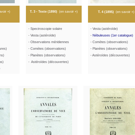
avoir +
)
T. 3 - Texte (1890)
(
en savoir +
)
T. 4 (1895)
(
en savoir +
)
- Spectroscopie solaire
- Vesta (astéroïde)
- Vesta (astéroïde)
-
Nébuleuses (1er catalogue)
- Observations méridiennes
- Comètes (observations)
ures)
- Comètes (observations)
- Planètes (observations)
ns)
- Planètes (observations)
- Astéroïdes (découvertes)
ns)
- Astéroïdes (découvertes)
e