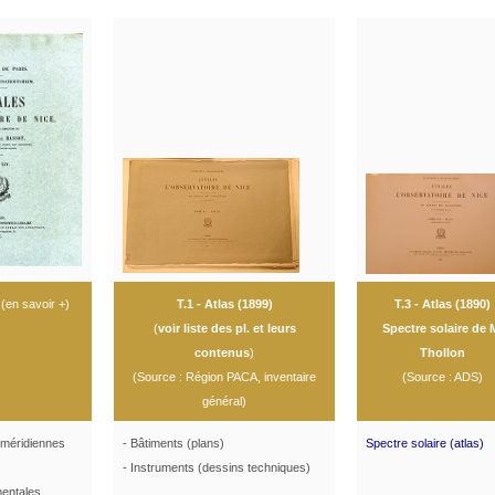
(
en savoir +
)
T.1 - Atlas (1899)
T.3 -
Atlas (1890)
(
voir liste des pl. et leurs
Spectre solaire de 
contenus
)
Thollon
(Source : Région PACA, inventaire
(Source : ADS)
général
)
 méridiennes
- Bâtiments (plans)
Spectre solaire (atlas)
- Instruments (dessins techniques)
mentales