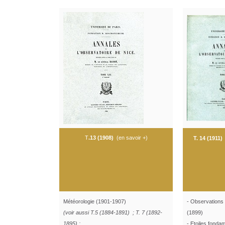
T
.13 (1908)
(
en savoir +
)
T. 14 (1911)
Météorologie (1901-1907)
- Observations
(voir aussi T.5 (1884-1891) ;
T. 7 (1892-
(1899)
1895) ;
- Etoiles fonda