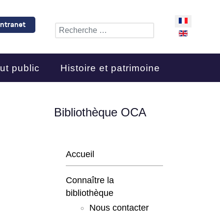
Sélectionnez 
Intranet
Rechercher
ut public
Histoire et patrimoine
Bibliothèque OCA
Accueil
Connaître la
bibliothèque
Nous contacter