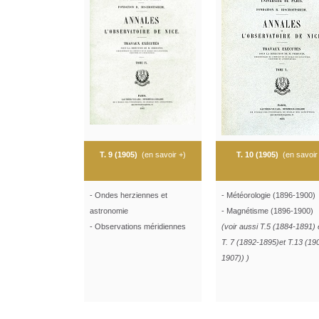
T. 9 (1905)
(
en savoir +
)
T. 10 (1905)
(
en savoir
- Ondes herziennes et
- Météorologie (1896-1900)
astronomie
- Magnétisme (1896-1900)
- Observations méridiennes
(voir aussi T.5 (1884-1891) 
T. 7 (1892-1895)
et T.13 (19
1907))
)