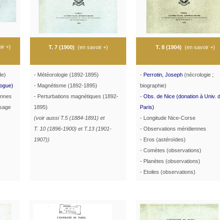
ir +
)
T. 7 (1900)
(
en savoir +
)
T. 8 (1904)
(
en savoir +
)
de)
- Météorologie (1892-1895)
-
Perrotin, Joseph
(nécrologie ;
logue)
- Magnétisme (1892-1895)
biographie)
ennes
- Perturbations magnétiques (1892-
-
Obs. de Nice (donation à Univ. 
ssage
1895)
Paris)
(voir aussi T.5 (1884-1891) et
- Longitude Nice-Corse
T. 10 (1896-1900) et T.13 (1901-
- Observations méridiennes
1907))
- Eros (astéroïdes)
- Comètes (observations)
- Planètes (observations)
- Etoiles (observations)