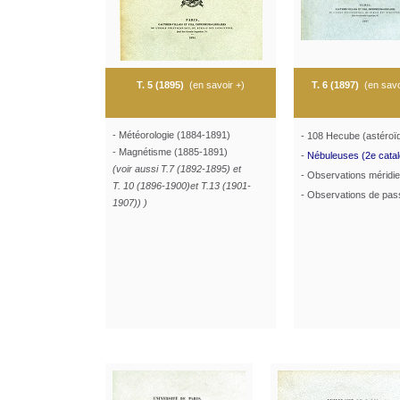
T. 5 (1895)
(
en savoir +
)
T. 6 (1897)
(
en savo
- Météorologie (1884-1891)
- 108 Hecube (astéroï
- Magnétisme (1885-1891)
-
Nébuleuses (2e cata
(voir aussi T.7 (1892-1895) et
- Observations méridi
T. 10 (1896-1900)
et T.13 (1901-
- Observations de pa
1907))
)