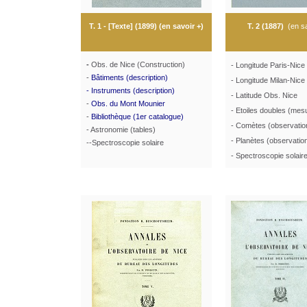
T. 1 - [Texte] (1899) (
en savoir +
)
T. 2 (1887)
(
en s
-
Obs. de Nice (Construction)
- Longitude Paris-Nice
-
Bâtiments (description)
- Longitude Milan-Nice
- Instruments (description)
- Latitude Obs. Nice
-
Obs. du Mont Mounier
- Etoiles doubles (mes
-
Bibliothèque (1er catalogue)
- Comètes (observatio
- Astronomie (tables)
- Planètes (observatio
--Spectroscopie solaire
- Spectroscopie solair