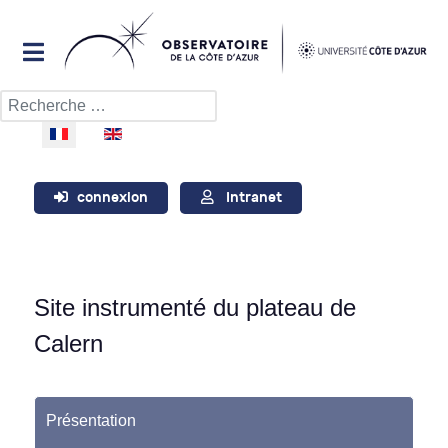
Rechercher
Sélectionnez votre langue
connexion
Intranet
Site instrumenté du plateau de
Calern
Présentation