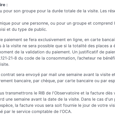
ire :
ou pour son groupe pour la durée totale de la visite. Les rés
ique pour une personne, ou pour un groupe et comprend l’ac
isi et du type de public.
n, le paiement se fera exclusivement en ligne, en carte banca
s à la visite ne sera possible que si la totalité des places a 
ment de la validation du paiement. Un justificatif de pai
L121-21-8 du code de la consommation, l’acheteur ne bénéfic
isite.
n contrat sera envoyé par mail une semaine avant la visite et
irement bancaire, par chèque, par carte bancaire ou par esp
 transmettrons le RIB de l'Observatoire et la facture dès v
rd une semaine avant la date de la visite. Dans le cas d'un 
spèce, la facture vous sera soit fournie le jour de votre vi
né par le service comptable de l'OCA.