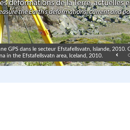
ne GPS dans le secteur Efstafellsvatn, Islande, 2010.
a in the Efstafellsvatn area, Iceland, 2010.