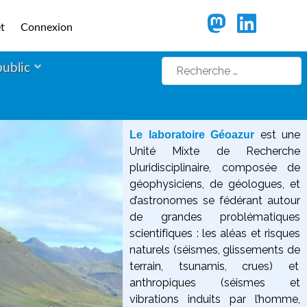
t
Connexion
Rechercher
public
est une
Le laboratoire Géoazur
Unité Mixte de Recherche
pluridisciplinaire, composée de
géophysiciens, de géologues, et
d’astronomes se fédérant autour
de grandes problématiques
scientifiques :
les aléas et risques
naturels (séismes, glissements de
terrain, tsunamis, crues) et
anthropiques (séismes et
vibrations induits par l’homme,