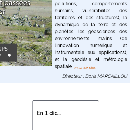
pollutions, comportements
humains, vulnérabilités des
territoires et des structures),
la
dynamique de la terre
et des
planètes
, les
géosciences des
environnements marins
(de
Flotteurs MERMA
l’innovation numérique et
 GPS
où le premier p
instrumentale aux applications),
in the Géoazur p
et la
géodésie et métrologie
born in 2012.
spatiale
.
en savoir plus
Directeur : Boris MARCAILLOU
En 1 clic...