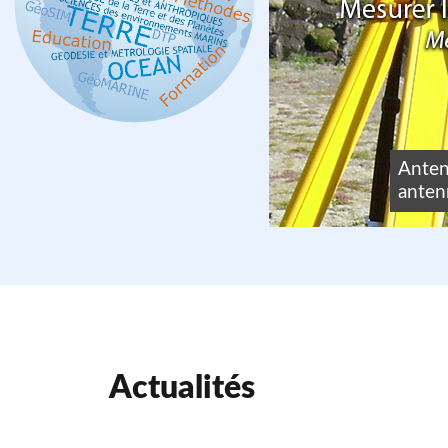
tom
Anten
lecting Ocean
antenn
1.
Actualités