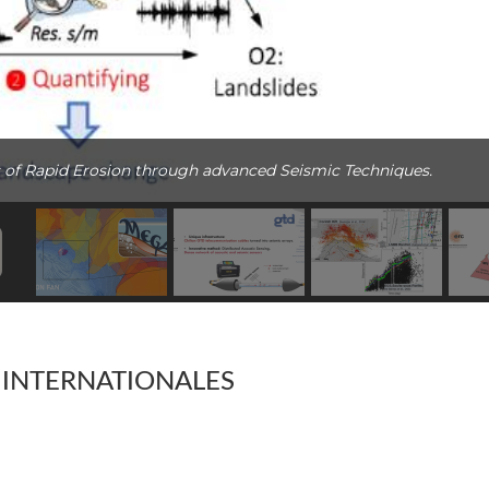
 of Rapid Erosion through advanced Seismic Techniques.
 INTERNATIONALES