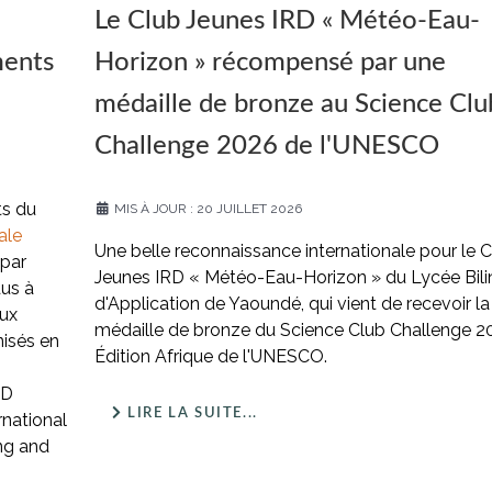
Le Club Jeunes IRD « Météo-Eau-
ments
Horizon » récompensé par une
médaille de bronze au Science Clu
Challenge 2026 de l'UNESCO
ts du
MIS À JOUR : 20 JUILLET 2026
ale
Une belle reconnaissance internationale pour le 
 par
Jeunes IRD « Météo-Eau-Horizon » du Lycée Bil
us à
d'Application de Yaoundé, qui vient de recevoir la
eux
médaille de bronze du Science Club Challenge 2
nisés en
Édition Afrique de l'UNESCO.
PD
LIRE LA SUITE...
rnational
ng and