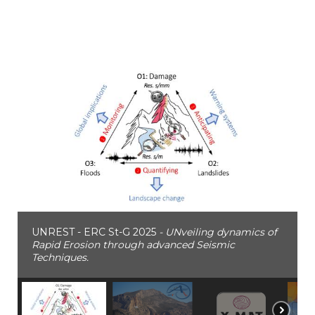
UNREST - ERC St-G 2025
- UNveiling dynamics of
Rapid Erosion through advanced Seismic
Techniques.