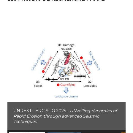
UNREST - ERC St-G 2025
- UNveiling dynamics of
Rapid Erosion through advanced Seismic
Techniques.