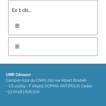
En 1 clic...
UMR Géoazur
Campus Azur du CNRS 250 rue Albert Einstein
- CS 10269 - F 06905 SOPHIA ANTIPOLIS Cedex
+33 (0)483 618 500