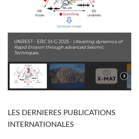
UNREST - ERC St-G 2025
- UNveiling dynamics of
Rapid Erosion through advanced Seismic
Techniques.
LES DERNIERES PUBLICATIONS
INTERNATIONALES