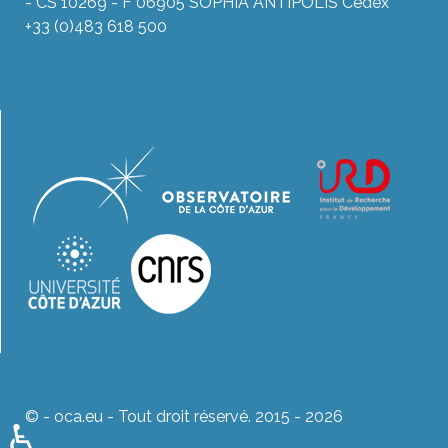
- CS 10269 - F 06905 SOPHIA ANTIPOLIS Cedex
+33 (0)483 618 500
© - oca.eu - Tout droit réservé. 2015 - 2026
♿