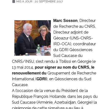
MIS À JOUR : 20 SEPTEMBRE 2017
, Directeur
Marc Sosson
de Recherche au CNRS,
Directeur adjoint de
Géoazur (UNS-CNRS-
IRD-OCA), coordinateur
du GDRI Géosciences
Sud Caucase du
CNRS/INSU, s’est rendu à Tbilissi en Géorgie le
13 mai 2014,
pour signer au nom du CNRS, le
Groupement de Recherche
renouvellement du
International (
), en Géosciences du Sud
GDRI
Caucase.
A l’occasion de la venue du Président de la
République François Hollande, dans les pays du
Sud Caucase (Arménie, Azerbaïdjan, Géorgie) la
cérémonie de cette signature a eu lieu à