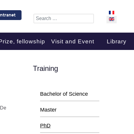
Select your l
Intranet
Search
Prize, fellowship
Visit and Event
Library
Training
Bachelor of Science
 De
Master
PhD