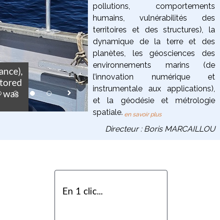
pollutions, comportements
humains, vulnérabilités des
territoires et des structures),
la
dynamique de la terre
et des
planètes
, les
géosciences des
environnements marins
(de
ance),
l’innovation numérique et
Tir laser-Lune de
stored
instrumentale aux applications),
France. Moon-La
e was
plateau, France.
et la
géodésie et métrologie
spatiale
.
en savoir plus
Directeur : Boris MARCAILLOU
En 1 clic...