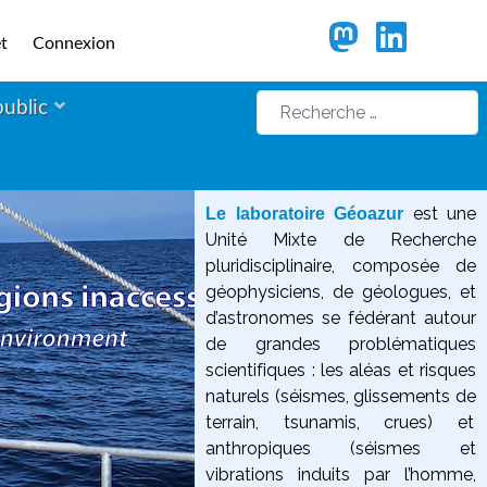
t
Connexion
Rechercher
public
est une
Le laboratoire Géoazur
Unité Mixte de Recherche
pluridisciplinaire, composée de
géophysiciens, de géologues, et
d’astronomes se fédérant autour
de grandes problématiques
scientifiques :
les aléas et risques
naturels (séismes, glissements de
terrain, tsunamis, crues) et
anthropiques (séismes et
vibrations induits par l’homme,