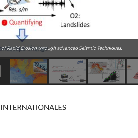
 of Rapid Erosion through advanced Seismic Techniques.
 INTERNATIONALES