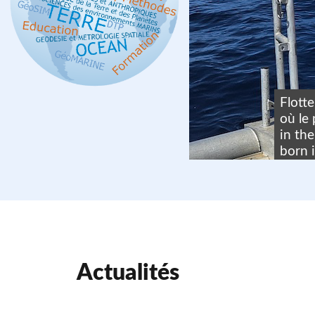
Flott
nde, 2010. GPS
où le
in th
born 
Actualités