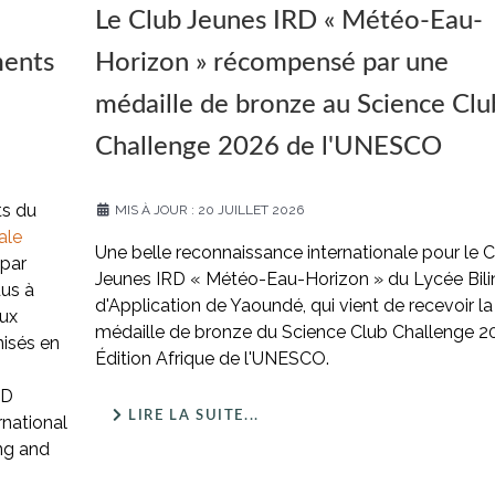
Le Club Jeunes IRD « Météo-Eau-
ments
Horizon » récompensé par une
médaille de bronze au Science Clu
Challenge 2026 de l'UNESCO
ts du
MIS À JOUR : 20 JUILLET 2026
ale
Une belle reconnaissance internationale pour le 
 par
Jeunes IRD « Météo-Eau-Horizon » du Lycée Bil
us à
d'Application de Yaoundé, qui vient de recevoir la
eux
médaille de bronze du Science Club Challenge 2
nisés en
Édition Afrique de l'UNESCO.
PD
LIRE LA SUITE...
rnational
ng and